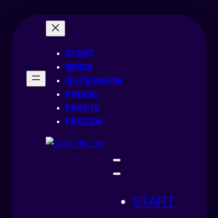
Zum
Inhalt
springen
START
INFOS
GUTSCHEINE
PREISE
PAKETE
FRAGEN
START